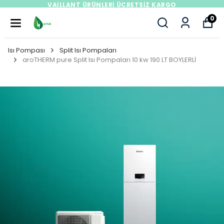
MÜŞTERI DESTEK HATTI : +908508406823
0
Isı Pompası
Split Isı Pompaları
aroTHERM pure Split Isı Pompaları 10 kw 190 LT BOYLERLİ