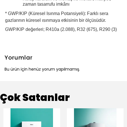
Kolay kurulum ve montaj ile mekân, maliyet,
zaman tasarrufu imkânı
* GWP/KIP (Küresel Isınma Potansiyeli): Farklı sera
gazlarının küresel ısınmaya etkisinin bir ölçüsüdür.
GWP/KIP değerleri; R410a (2.088), R32 (675), R290 (3)
Yorumlar
Bu ürün için henüz yorum yapılmamış.
Çok Satanlar