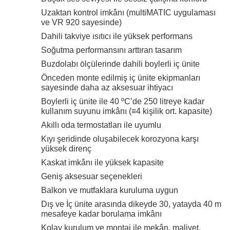
Düşük ses seviyesi ile sessiz çalışma konforu
Uzaktan kontrol imkânı (multiMATIC uygulaması
ve VR 920 sayesinde)
Dahili takviye ısıtıcı ile yüksek performans
Soğutma performansını arttıran tasarım
Buzdolabı ölçülerinde dahili boylerli iç ünite
Önceden monte edilmiş iç ünite ekipmanları
sayesinde daha az aksesuar ihtiyacı
Boylerli iç ünite ile 40 ºC’de 250 litreye kadar
kullanım suyunu imkânı (≡4 kişilik ort. kapasite)
Akıllı oda termostatları ile uyumlu
Kıyı şeridinde oluşabilecek korozyona karşı
yüksek direnç
Kaskat imkânı ile yüksek kapasite
Geniş aksesuar seçenekleri
Balkon ve mutfaklara kuruluma uygun
Dış ve İç ünite arasında dikeyde 30, yatayda 40 m
mesafeye kadar borulama imkânı