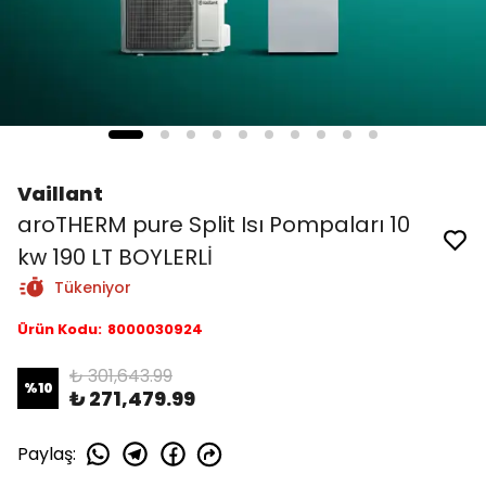
Vaillant
aroTHERM pure Split Isı Pompaları 10
kw 190 LT BOYLERLİ
Tükeniyor
Ürün Kodu
:
8000030924
₺ 301,643.99
%
10
₺ 271,479.99
Paylaş
: