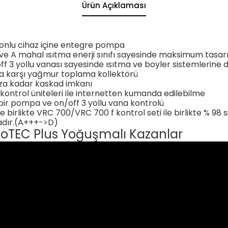
Ürün Açıklaması
yonlu cihaz içine entegre pompa
ve A mahal ısıtma enerji sınıfı sayesinde maksimum tasar
ff 3 yollu vanası sayesinde ısıtma ve boyler sistemlerine 
ya karşı yağmur toplama kollektörü
aza kadar kaskad imkanı
ontrol üniteleri ile internetten kumanda edilebilme
 bir pompa ve on/off 3 yollu vana kontrolü
e birlikte VRC 700/VRC 700 f kontrol seti ile birlikte % 98
tadır.(A+++->D)
i ecoTEC Plus Yoğuşmalı Kazanlar