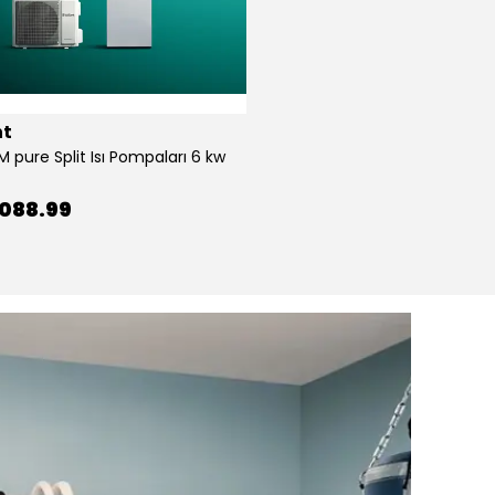
nt
 pure Split Isı Pompaları 6 kw
,088.99