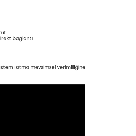
ruf
direkt bağlantı
 sistem ısıtma mevsimsel verimliliğine