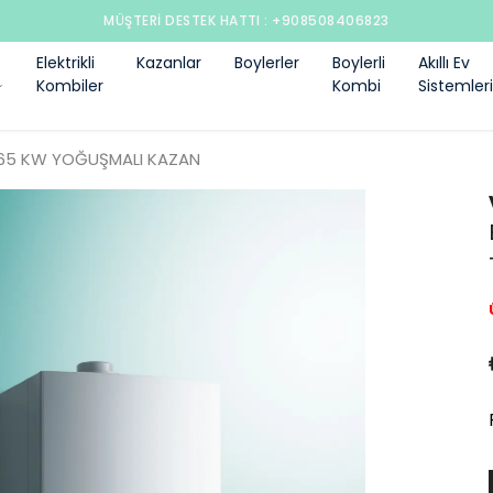
MÜŞTERI DESTEK HATTI : +908508406823
Elektrikli
Kazanlar
Boylerler
Boylerli
Akıllı Ev
Kombiler
Kombi
Sistemleri
 65 KW YOĞUŞMALI KAZAN