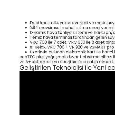
Debi kontrollü, yüksek verimli ve modülas
%94 mevsimsel mahal ısıtma enerji verimi 
Dinamik hava tahliye sistemi ve harici on/o
Temiz hava terminali tarafından gelen su
VRC 700 ile 7 adet, VRC 630 ile 8 adet cih
e-Relax, VRC 700 + VR 920 ve vSMART pro k
Üzerinde bulunan elektronik kart ile harici
ecoTEC plus yoğuşmalı duvar tipi ısıtma cihazı il
ve A+ sistem ısıtma enerji sınıfına sahip olmak
Geliştirilen Teknolojisi ile Yen