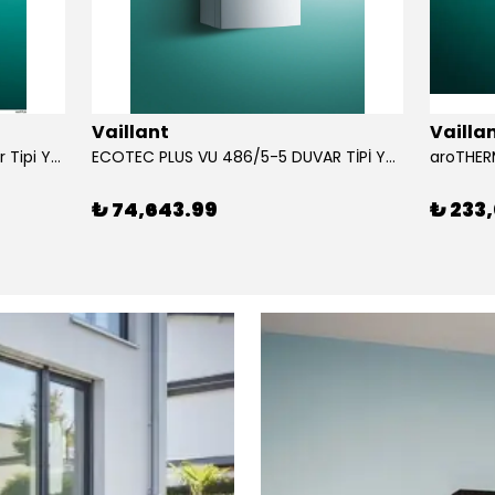
Vaillant
Vailla
Vaillant ecoFIT Plus 150 KW Duvar Tipi Yoğuşmalı KAZAN
ECOTEC PLUS VU 486/5-5 DUVAR TİPİ YOĞUŞMALI KAZAN
aroTHERM
₺ 74,643.99
₺ 233