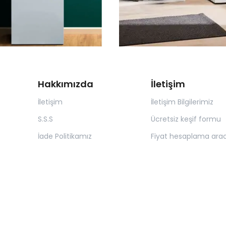
Hakkımızda
İletişim
İletişim
İletişim Bilgilerimiz
S.S.S
Ücretsiz keşif formu
İade Politikamız
Fiyat hesaplama arac