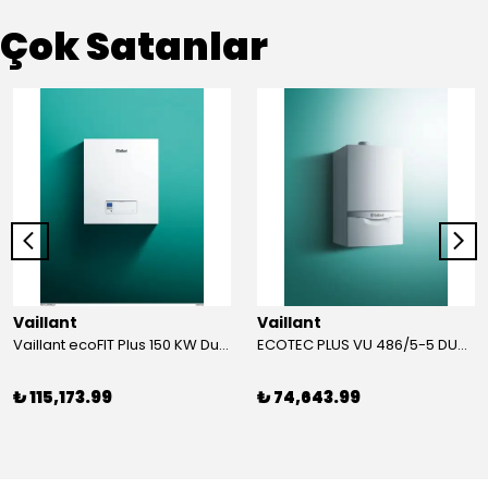
Çok Satanlar
Vaillant
Vaillant
Vaillant ecoFIT Plus 150 KW Duvar Tipi Yoğuşmalı KAZAN
ECOTEC PLUS VU 486/5-5 DUVAR TİPİ YOĞUŞMALI KAZAN
₺ 115,173.99
₺ 74,643.99