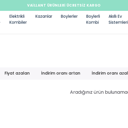
VAILLANT ÜRÜNLERI ÜCRETSIZ KARGO
Elektrikli
Kazanlar
Boylerler
Boylerli
Akıllı Ev
Kombiler
Kombi
Sistemleri
Fiyat azalan
İndirim oranı artan
İndirim oranı aza
Aradığınız ürün bulunama