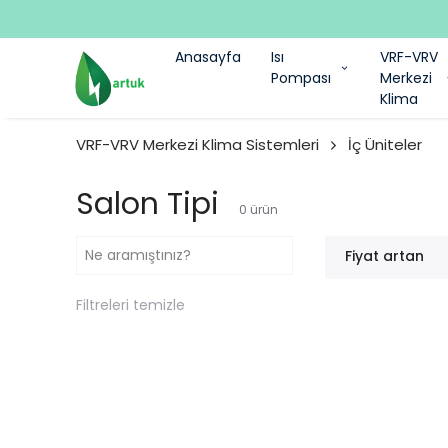
Anasayfa
Isı
VRF-VRV
Pompası
Merkezi
Klima
VRF-VRV Merkezi Klima Sistemleri
İç Üniteler
Salon Tipi
0
ürün
Fiyat artan
Filtreleri temizle