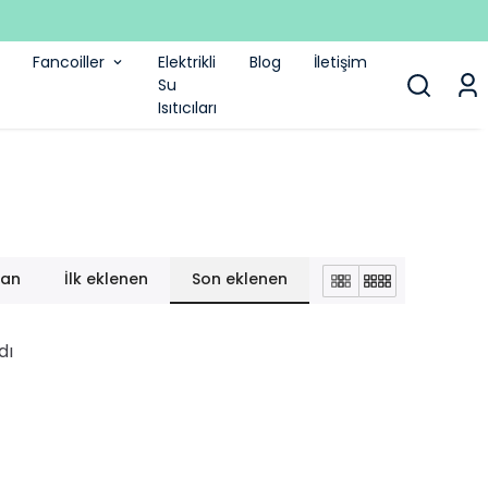
Fancoiller
Elektrikli
Blog
İletişim
Su
Isıtıcıları
lan
İlk eklenen
Son eklenen
dı