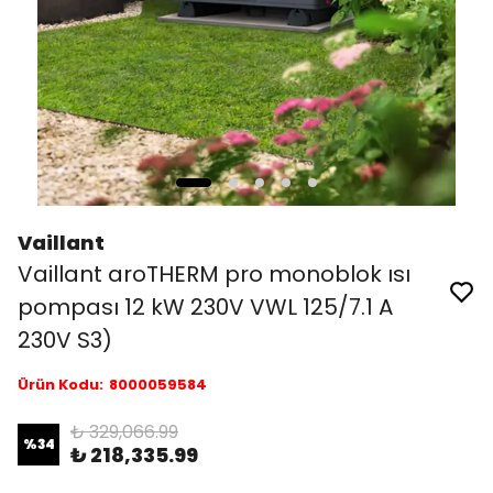
Vaillant
Vaillant aroTHERM pro monoblok ısı
pompası 12 kW 230V VWL 125/7.1 A
230V S3)
Ürün Kodu
:
8000059584
₺ 329,066.99
%
34
₺ 218,335.99