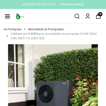
MÜŞTERI DESTEK HATTI : +908508406823
0
Isı Pompası
Monoblok Isı Pompaları
Vaillant aroTHERM pro monoblok ısı pompası 12 kW 230V
VWL 125/7.1 A 230V S3)