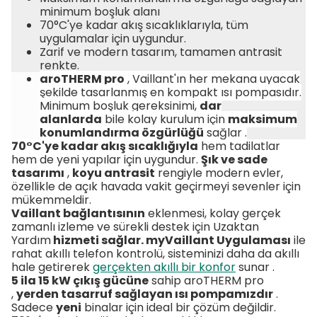
minimum boşluk alanı
70°C'ye kadar akış sıcaklıklarıyla, tüm
uygulamalar için uygundur.
Zarif ve modern tasarım, tamamen antrasit
renkte.
aroTHERM pro
, Vaillant'ın her mekana uyacak
şekilde tasarlanmış en kompakt ısı pompasıdır.
Minimum boşluk gereksinimi,
dar
alanlarda
bile kolay kurulum için
maksimum
konumlandırma özgürlüğü
sağlar .
70°C'ye kadar akış sıcaklığıyla
hem
tadilatlar
hem de yeni yapılar için uygundur.
Şık ve sade
tasarımı
,
koyu antrasit
rengiyle modern evler,
özellikle de açık havada vakit geçirmeyi sevenler için
mükemmeldir.
Vaillant bağlantısının
eklenmesi,
kolay gerçek
zamanlı izleme ve sürekli destek için Uzaktan
Yardım
hizmeti sağlar. myVaillant Uygulaması
ile
rahat akıllı telefon kontrolü,
sisteminizi daha da akıllı
hale getirerek
gerçekten akıllı bir konfor
sunar .
5 ila 15 kW çıkış gücüne
sahip aroTHERM pro
,
yerden tasarruf sağlayan ısı pompamızdır
.
Sadece
yeni
binalar için ideal bir çözüm değildir.