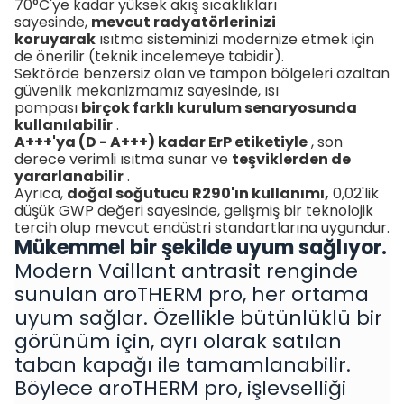
70°C'ye kadar yüksek akış sıcaklıkları
sayesinde,
mevcut radyatörlerinizi
koruyarak
ısıtma sisteminizi modernize etmek için
de önerilir
(teknik incelemeye tabidir).
Sektörde benzersiz olan ve tampon bölgeleri azaltan
güvenlik mekanizmamız sayesinde, ısı
pompası
birçok farklı kurulum senaryosunda
kullanılabilir
.
A+++'ya (D - A+++) kadar ErP etiketiyle
,
son
derece verimli ısıtma sunar ve
teşviklerden de
yararlanabilir
.
Ayrıca,
doğal soğutucu R290'ın kullanımı,
0,02'lik
düşük GWP değeri sayesinde, gelişmiş bir teknolojik
tercih olup mevcut endüstri standartlarına uygundur.
Mükemmel bir şekilde uyum sağlıyor.
Modern Vaillant antrasit renginde
sunulan aroTHERM pro, her ortama
uyum sağlar. Özellikle bütünlüklü bir
görünüm için, ayrı olarak satılan
taban kapağı ile tamamlanabilir.
Böylece aroTHERM pro, işlevselliği