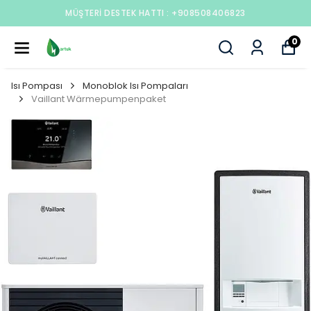
MÜŞTERI DESTEK HATTI : +908508406823
0
Isı Pompası
Monoblok Isı Pompaları
Vaillant Wärmepumpenpaket