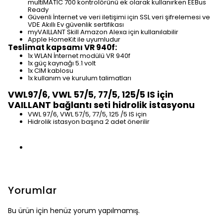
multiMATIC 700 kontrolörünü ek olarak kullanırken EEBus
Ready
Güvenli İnternet ve veri iletişimi için SSL veri şifrelemesi ve
VDE Akıllı Ev güvenlik sertifikası
myVAILLANT Skill Amazon Alexa için kullanılabilir
Apple HomeKit ile uyumludur
Teslimat kapsamı VR 940f:
1x WLAN İnternet modülü VR 940f
1x güç kaynağı 5.1 volt
1x CIM kablosu
1x kullanım ve kurulum talimatları
VWL97/6, VWL 57/5, 77/5, 125/5 IS için
VAILLANT bağlantı seti hidrolik istasyonu
VWL 97/6, VWL 57/5, 77/5, 125 /5 IS için
Hidrolik istasyon başına 2 adet önerilir
Yorumlar
Bu ürün için henüz yorum yapılmamış.