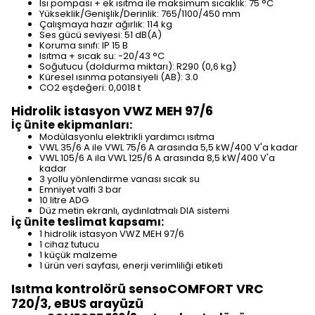
Isı pompası + ek ısıtma ile maksimum sıcaklık: 75 °C
Yükseklik/Genişlik/Derinlik: 765/1100/450 mm
Çalışmaya hazır ağırlık: 114 kg
Ses gücü seviyesi: 51 dB(A)
Koruma sınıfı: IP 15 B
Isıtma + sıcak su: -20/43 °C
Soğutucu (doldurma miktarı): R290 (0,6 kg)
Küresel ısınma potansiyeli (AB): 3.0
CO2 eşdeğeri: 0,0018 t
Hidrolik istasyon VWZ MEH 97/6
İç ünite ekipmanları:
Modülasyonlu elektrikli yardımcı ısıtma
VWL 35/6 A ile VWL 75/6 A arasında 5,5 kW/400 V'a kadar
VWL 105/6 A ila VWL 125/6 A arasında 8,5 kW/400 V'a
kadar
3 yollu yönlendirme vanası sıcak su
Emniyet valfi 3 bar
10 litre ADG
Düz metin ekranlı, aydınlatmalı DIA sistemi
İç ünite teslimat kapsamı:
1 hidrolik istasyon VWZ MEH 97/6
1 cihaz tutucu
1 küçük malzeme
1 ürün veri sayfası, enerji verimliliği etiketi
Isıtma kontrolörü sensoCOMFORT VRC
720/3, eBUS arayüzü