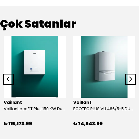
Çok Satanlar
Vaillant
Vaillant
Vaillant ecoFIT Plus 150 KW Duvar Tipi Yoğuşmalı KAZAN
ECOTEC PLUS VU 486/5-5 DUVAR TİPİ YOĞUŞMALI KAZAN
₺ 115,173.99
₺ 74,643.99