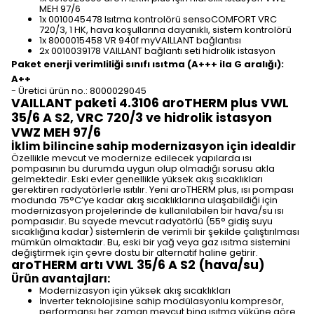
MEH 97/6
1x 0010045478 Isıtma kontrolörü sensoCOMFORT VRC
720/3, 1 HK, hava koşullarına dayanıklı, sistem kontrolörü
1x 8000015458 VR 940f myVAILLANT bağlantısı
2x 0010039178 VAILLANT bağlantı seti hidrolik istasyon
Paket enerji verimliliği sınıfı ısıtma (A+++ ila G aralığı):
A++
- Üretici ürün no.: 8000029045
VAILLANT paketi 4.3106 aroTHERM plus VWL
35/6 A S2, VRC 720/3 ve hidrolik istasyon
VWZ MEH 97/6
İklim bilincine sahip modernizasyon için idealdir
Özellikle mevcut ve modernize edilecek yapılarda ısı
pompasının bu durumda uygun olup olmadığı sorusu akla
gelmektedir. Eski evler genellikle yüksek akış sıcaklıkları
gerektiren radyatörlerle ısıtılır. Yeni aroTHERM plus, ısı pompası
modunda 75°C’ye kadar akış sıcaklıklarına ulaşabildiği için
modernizasyon projelerinde de kullanılabilen bir hava/su ısı
pompasıdır. Bu sayede mevcut radyatörlü (55° gidiş suyu
sıcaklığına kadar) sistemlerin de verimli bir şekilde çalıştırılması
mümkün olmaktadır. Bu, eski bir yağ veya gaz ısıtma sistemini
değiştirmek için çevre dostu bir alternatif haline getirir.
aroTHERM artı VWL 35/6 A S2 (hava/su)
Ürün avantajları:
Modernizasyon için yüksek akış sıcaklıkları
İnverter teknolojisine sahip modülasyonlu kompresör,
performansı her zaman mevcut bina ısıtma yüküne göre