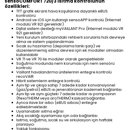
sensoCOMFORT 720/3 ısıtma kontrolünün
özellikleri:
TFT grafik ekranlı hava koşullarına dayanıklı eBUS
kontrolörü
Android ve iOS için kullanışlı sensoAPP kontrolü (İnternet
modülü VR 921 gereklidir)
Dijital sistem desteği myVAILLANT Pro (İnternet modülü VR
921 gereklidir)
Yeni kurulum sihirbazındaki rehberli sorularla hızlı devreye
alma ve sistem yapılandırması
Sıcak su hazırlama (depolama tankı şarjı) ve
düzenlenmemiş ısıtma devresi için ek modüller olmadan
kullanılabilir
VR 71 ve VR 70 ile modüler olarak genişletilebilir
Soğutma modunda nem koruması için nem sensörü
kontrolü
Vaillant havalandırma ünitelerinin entegre kontrolü
recoVAIR
Hibrit sistemlerin entegre kontrolü
Aynı tip ve çıkışa sahip 7 adede kadar konvansiyonel
(gaz/petrol) eBUS ısı jeneratörünün kademeli bağlantısı
Aynı tip ve aynı güçteki 7 adede kadar ısı pompasının
(flexoTHERM veya aroTHERM) kaskad bağlantısı.
Ayrıca ilave bir ısıtıcı (eBUS ısıtıcısı) entegre
edilebilmektedir.
Uyarlanabilir ısıtma eğrisi
Akış sıcaklığı ayarlaması için oda bağlantısı
Isıtma, soğutma, sıcak su ve sirkülasyon için haftalık
planlayıcı
Yokluk fonksiyonu