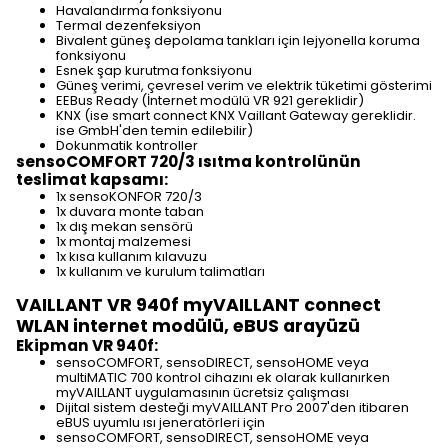
Havalandırma fonksiyonu
Termal dezenfeksiyon
Bivalent güneş depolama tankları için lejyonella koruma
fonksiyonu
Esnek şap kurutma fonksiyonu
Güneş verimi, çevresel verim ve elektrik tüketimi gösterimi
EEBus Ready (İnternet modülü VR 921 gereklidir)
KNX (ise smart connect KNX Vaillant Gateway gereklidir.
ise GmbH'den temin edilebilir)
Dokunmatik kontroller
sensoCOMFORT 720/3 ısıtma kontrolünün
teslimat kapsamı:
1x sensoKONFOR 720/3
1x duvara monte taban
1x dış mekan sensörü
1x montaj malzemesi
1x kısa kullanım kılavuzu
1x kullanım ve kurulum talimatları
VAILLANT VR 940f myVAILLANT connect
WLAN internet modülü, eBUS arayüzü
Ekipman VR 940f:
sensoCOMFORT, sensoDIRECT, sensoHOME veya
multiMATIC 700 kontrol cihazını ek olarak kullanırken
myVAILLANT uygulamasının ücretsiz çalışması
Dijital sistem desteği myVAILLANT Pro 2007'den itibaren
eBUS uyumlu ısı jeneratörleri için
sensoCOMFORT, sensoDIRECT, sensoHOME veya