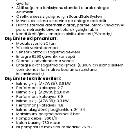
ayarlar
Aktif soğutma fonksiyonu standart olarak entegre
edilmiştir
Özellikle sessiz çalışma için SoundSafeSystem
Mevcut bir ısıtma sistemine de entegre edilebilir
Hibrit sistemde alternatif olarak, paralel olarak veya triVAI
parametresiyle bivalent olarak çalıştırılabilir
Kendi ürettiğimiz enerjinin akıllı kullanımı (PVready)
Dış ünite ekipmanları:
Modülasyonlu EC fanı
Yüksek verimli pompa
Sensör kontrollü soğutma devresi
Entegre R290 güvenlik konsepti
Otomatik havalandırma vanası
Entegre aktif soğutma çalışması (Bunun için ısıtma sistemi
yerinde hazırlanmalı ve kodlama rezistansı
kullanılmalıdır)
Dış ünite teknik verileri:
Isıtma çıkışı (A-7W35): 3,6 kW
Performans katsayısı: 2.7
Isıtma çıkışı (A2W35): 2,0 kW
Performans katsayısı: 3.9
Isıtma çıkışı (A7W35): 3,3 kW
Performans katsayısı: 4.8
Isıtma akış/dönüş bağlantıları: G 1 1/4
Maksimum. çalışma basıncı: 3 bar
Pompa debisi: 860 l/h
Kalan basınç: 780 mbar
Isı pompası ile maksimum sıcaklık: 75 °C