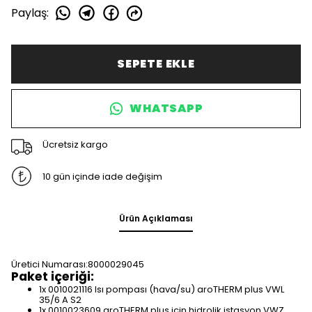
Paylaş
:
SEPETE EKLE
WHATSAPP
Ücretsiz kargo
10 gün içinde iade değişim
Ürün Açıklaması
Üretici Numarası:
8000029045
Paket içeriği:
1x 0010021116 Isı pompası (hava/su) aroTHERM plus VWL
35/6 A S2
1x 0010023609 aroTHERM plus için hidrolik istasyon VWZ