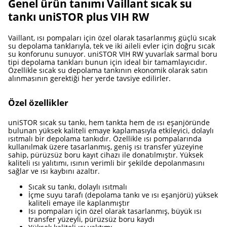
Genel ürün tanımı Vaillant sıcak su
tankı uniSTOR plus VIH RW
Vaillant, ısı pompaları için özel olarak tasarlanmış güçlü sıcak
su depolama tanklarıyla, tek ve iki aileli evler için doğru sıcak
su konforunu sunuyor. uniSTOR VIH RW yuvarlak sarmal boru
tipi depolama tankları bunun için ideal bir tamamlayıcıdır.
Özellikle sıcak su depolama tankının ekonomik olarak satın
alınmasının gerektiği her yerde tavsiye edilirler.
Özel özellikler
uniSTOR sıcak su tankı, hem tankta hem de ısı eşanjöründe
bulunan yüksek kaliteli emaye kaplamasıyla etkileyici, dolaylı
ısıtmalı bir depolama tankıdır. Özellikle ısı pompalarında
kullanılmak üzere tasarlanmış, geniş ısı transfer yüzeyine
sahip, pürüzsüz boru kayıt cihazı ile donatılmıştır. Yüksek
kaliteli ısı yalıtımı, ısının verimli bir şekilde depolanmasını
sağlar ve ısı kaybını azaltır.
Sıcak su tankı, dolaylı ısıtmalı
İçme suyu tarafı (depolama tankı ve ısı eşanjörü) yüksek
kaliteli emaye ile kaplanmıştır
Isı pompaları için özel olarak tasarlanmış, büyük ısı
transfer yüzeyli, pürüzsüz boru kaydı