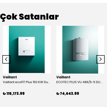
Çok Satanlar
Vaillant
Vaillant
Vaillant ecoFIT Plus 150 KW Duvar Tipi Yoğuşmalı KAZAN
ECOTEC PLUS VU 486/5-5 DUVAR TİPİ YOĞUŞMALI KAZAN
₺ 115,173.99
₺ 74,643.99