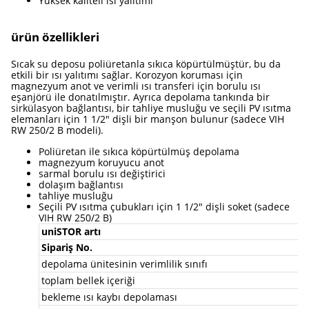
Yüksek kaliteli ısı yalıtımı
ürün özellikleri
Sıcak su deposu poliüretanla sıkıca köpürtülmüştür, bu da
etkili bir ısı yalıtımı sağlar. Korozyon koruması için
magnezyum anot ve verimli ısı transferi için borulu ısı
eşanjörü ile donatılmıştır. Ayrıca depolama tankında bir
sirkülasyon bağlantısı, bir tahliye musluğu ve seçili PV ısıtma
elemanları için 1 1/2" dişli bir manşon bulunur (sadece VIH
RW 250/2 B modeli).
Poliüretan ile sıkıca köpürtülmüş depolama
magnezyum koruyucu anot
sarmal borulu ısı değiştirici
dolaşım bağlantısı
tahliye musluğu
Seçili PV ısıtma çubukları için 1 1/2" dişli soket (sadece
VIH RW 250/2 B)
uniSTOR artı
Sipariş No.
depolama ünitesinin verimlilik sınıfı
toplam bellek içeriği
bekleme ısı kaybı depolaması