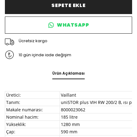
SEPETE EKLE
WHATSAPP
Ücretsiz kargo
10 gün içinde iade değişim
Ürün Açıklaması
Üretici:
Vaillant
Tanım:
uniSTOR plus VIH RW 200/2 B, ısı pom
Makale numarası:
8000023062
Nominal hacim:
185 litre
Yükseklik:
1280 mm
Çap:
590 mm