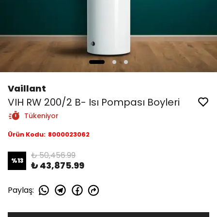
Vaillant
VIH RW 200/2 B- Isı Pompası Boyleri
Tükeniyor
Ürün Kodu
:
8000023062
₺ 50,456.99
%
13
₺ 43,875.99
Paylaş
: