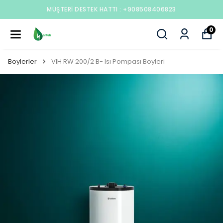
MÜŞTERI DESTEK HATTI : +908508406823
0
Boylerler
VIH RW 200/2 B- Isı Pompası Boyleri