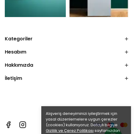
Kategoriler
Hesabım
Hakkımızda
İletişim
Alışveriş deneyiminizi iyileştirmek için
yasal düzenlemelere uygun çerezler
(cookies) kullanıyoruz. Detaylı bilgiye
Gizlilik ve Çerez Politikası
sayfamızdan