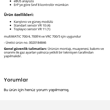
eBUS arayüzü
ErP'ye göre Sınıf 8 kontrolör mümkün
Ürün özellikleri:
Karıştırıcı ve güneş modülü
Standart sensör VR 10 (4)
Toplayıcı sensör VR 11 (1)
multiMATIC 700/4, 700f/4 ve VRC 700/5 için uygundur
- Üretici ürün no. 0020184846
Genel güvenlik talimatları:
Ürünün montajı, muayenesi, bakımı ve
onarımı ile gaz ayarları yalnızca yetkili bir teknisyen tarafından
yapılmalıdır.
Yorumlar
Bu ürün için henüz yorum yapılmamış.