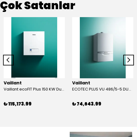
Çok Satanlar
Vaillant
Vaillant
Vaillant ecoFIT Plus 150 KW Duvar Tipi Yoğuşmalı KAZAN
ECOTEC PLUS VU 486/5-5 DUVAR TİPİ YOĞUŞMALI KAZAN
₺ 115,173.99
₺ 74,643.99